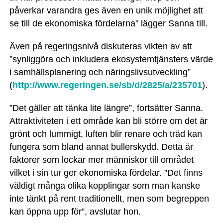
påverkar varandra ges även en unik möjlighet att
se till de ekonomiska fördelarna” lägger Sanna till.
Även på regeringsnivå diskuteras vikten av att
”synliggöra och inkludera ekosystemtjänsters värde
i samhällsplanering och näringslivsutveckling”
(
http://www.regeringen.se/sb/d/2825/a/235701
).
”Det gäller att tänka lite längre”, fortsätter Sanna.
Attraktiviteten i ett område kan bli större om det är
grönt och lummigt, luften blir renare och träd kan
fungera som bland annat bullerskydd. Detta är
faktorer som lockar mer människor till området
vilket i sin tur ger ekonomiska fördelar. ”Det finns
väldigt många olika kopplingar som man kanske
inte tänkt på rent traditionellt, men som begreppen
kan öppna upp för”, avslutar hon.