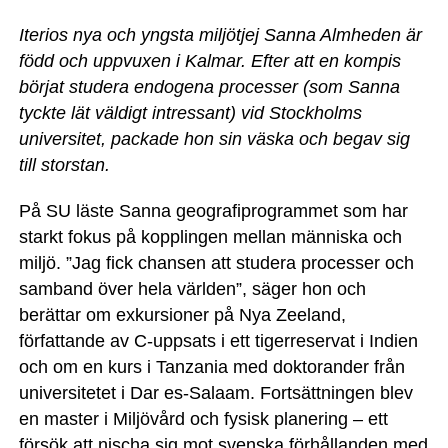
Iterios
nya och yngsta
miljötjej Sanna Almheden är
född och uppvuxen i Kalmar. Efter att en kompis
börjat studera endogena processer (som Sanna
tyckte lät väldigt intressant) vid Stockholms
universitet, packade hon sin väska och begav sig
till storstan.
På SU läste Sanna geografiprogrammet som har
starkt fokus på kopplingen mellan människa och
miljö. ”Jag fick chansen att studera processer och
samband över hela världen”, säger hon och
berättar om exkursioner på Nya Zeeland,
författande av C-uppsats i ett tigerreservat i Indien
och om en kurs i Tanzania med doktorander från
universitetet i Dar es-Salaam. Fortsättningen blev
en master i Miljövård och fysisk planering – ett
försök att nischa sig mot svenska förhållanden med